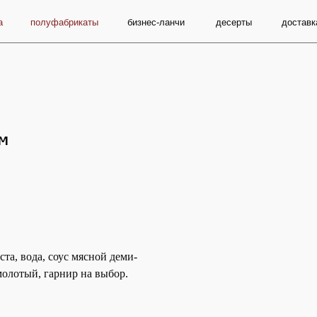
олуфабрикаты
бизнес-ланчи
десерты
доставка и оплата
м
ста, вода, соус мясной деми-
 молотый, гарнир на выбор.