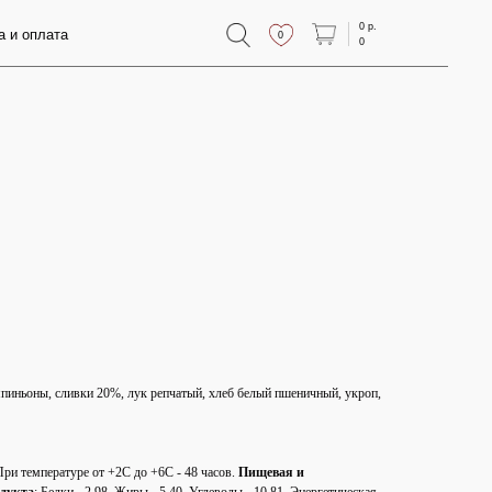
0 р.
0
0
пиньоны, сливки 20%, лук репчатый, хлеб белый пшеничный, укроп,
При температуре от +2С до +6С - 48 часов.
Пищевая и