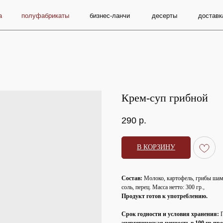
олуфабрикаты
бизнес-ланчи
десерты
доставка и оплата
Крем-суп грибной
290
р.
В КОРЗИНУ
Состав:
Молоко, картофель, грибы шам
соль, перец. Масса нетто: 300 гр.,
Продукт готов к употреблению.
Срок годности и условия хранения: