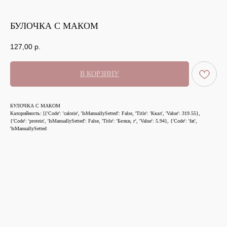
БУЛОЧКА С МАКОМ
127,00
р.
В КОРЗИНУ
БУЛОЧКА С МАКОМ
Калорийность: [{'Code': 'calorie', 'IsManuallySetted': False, 'Title': 'Ккал', 'Value': 319.55},
{'Code': 'protein', 'IsManuallySetted': False, 'Title': 'Белки, г', 'Value': 5.94}, {'Code': 'fat',
'IsManuallySetted