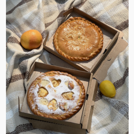
ВСЕ
СЭНДВИЧИ, ЦЕЗАРЬ-РОЛЛЫ
САЛАТЫ
МЯСНОЕ
ПИРОГИ
БУЛОЧКИ И ПИРОЖКИ
НАПИТКИ