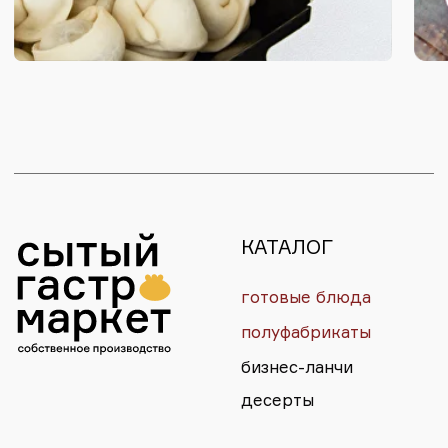
политика
+7 994 000-08-18
конфиденциальности
согласие на обработку ПД
публичная оферта
разработка сайта:
* Организация, запрещëнная на
st_malugina
территории РФ