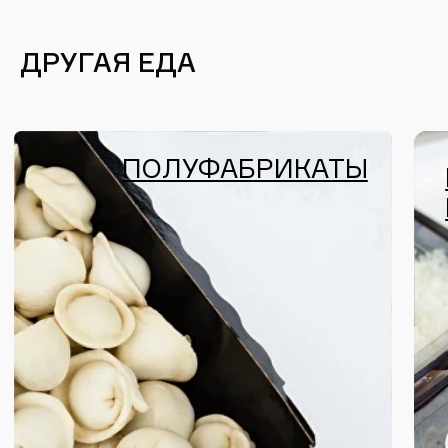
КАТАЛОГ
готовые блюда
полуфабрикаты
бизнес-ланчи
десерты
МЕНЮ
КОНТАКТЫ
г. Владивосток
о нас
доставка и оплата
ул. Калинина,
11А
отзывы
проспект
Красного
система лояльности
Время работы:
Знамени, 160А
c 8:00 до 22:00
вакансии
Как нас найти?