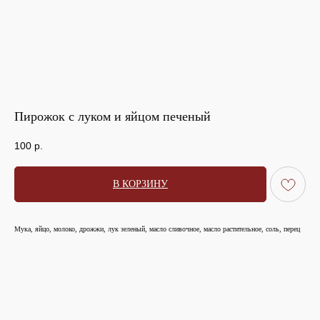
Пирожок с луком и яйцом печеный
100
р.
В КОРЗИНУ
Мука, яйцо, молоко, дрожжи, лук зеленый, масло сливочное, масло растительное, соль, перец