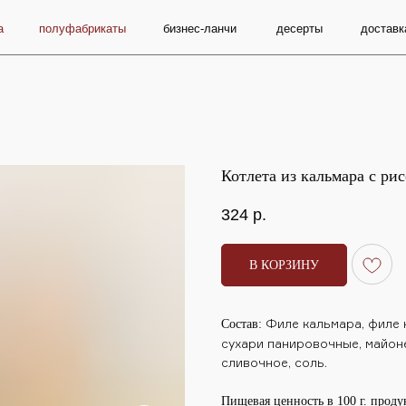
олуфабрикаты
бизнес-ланчи
десерты
доставка и оплата
Котлета из кальмара с ри
324
р.
В КОРЗИНУ
Филе кальмара, филе к
Состав:
сухари панировочные, майонез
сливочное, соль.
Пищевая ценность в 100 г. проду