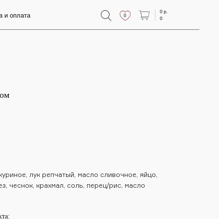
0 р.
0
0
сом
уриное, лук репчатый, масло сливочное, яйцо,
, чеснок, крахмал, соль, перец/рис, масло
кта: